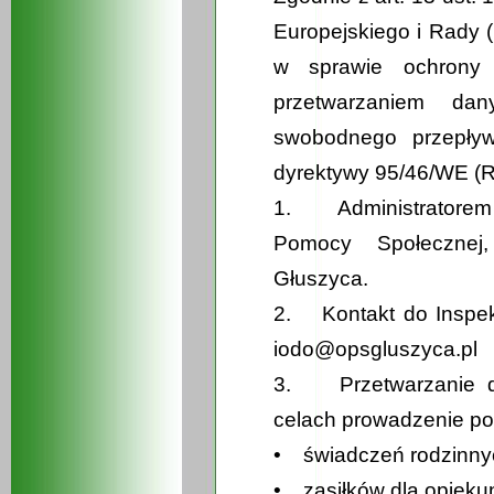
Europejskiego i Rady (
w sprawie ochrony
przetwarzaniem d
swobodnego przepływ
dyrektywy 95/46/WE (R
1. Administratorem
Pomocy Społecznej
Głuszyca.
2. Kontakt do Inspe
iodo@opsgluszyca.pl
3. Przetwarzanie d
celach prowadzenie p
• świadczeń rodzinny
• zasiłków dla opieku