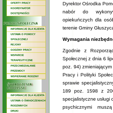
Dyrektor Ośrodka Pom
OFERTY PRACY
KOORDYNATOR
nabór do wykonywa
DOSTĘPNOŚCI
opiekuńczych dla osó
terenie Gminy Głuszyc
INFORMACJE DLA KLIENTA
USTAWA O POMOCY
Wymagania niezbędn
SPOŁECZNEJ
REJONY
Zgodnie z Rozporządz
GODZINY PRACY
WSPARCIE
Społecznej z dnia 6 lip
TERAPEUTYCZNE
poz. 94) zmieniającym 
PRZECIWDZIAŁANIE
PRZEMOCY
Pracy i Polityki Społe
WSPIERANIE RODZINY
sprawie specjalistycz
189 poz. 1598 z 20
INFORMACJE DLA KLIENTA
specjalistyczne usługi
USTAWA O ŚWIADCZENIACH
RODZINNYCH
psychicznymi muszą
DRUKI