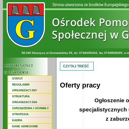
58-340 Głuszyca ul.Grunwaldzka 55, tel. 074/8456343, fax 074/8808295, e-m
CZYTAJ TREŚĆ
STATUT
Oferty pracy
REGULAMIN
ORGANIZACYJNY
STRUKTURA
Ogłoszenie o
ORGANIZACYJNA
ZARZĄDZENIA I UCHWAŁY
specjalistycznych
STRATEGIA
z zaburz
KADRA
DANE ADRESOWE