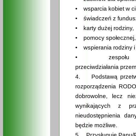
• wsparcia kobiet w ci
• świadczeń z fundusz
• karty dużej rodziny,
• pomocy społecznej,
• wspierania rodziny i
• zespołu inter
przeciwdziałania przem
4. Podstawą przetwar
rozporządzenia RODO
dobrowolne, lecz nie
wynikających z p
nieudostępnienia da
będzie możliwe.
5. Przysługuje Panu/P