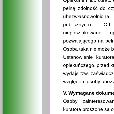
Opiekunem lub kurato
pełną zdolność do czy
ubezwłasnowolniona 
publicznych). 
nieposzlakowanej o
pozwalającego na pełni
Osoba taka nie może b
Ustanowienie kurator
opiekuńczego, przed kt
wydaje tzw. zaświadc
względem osoby ubezw
V. Wymagane dokume
Osoby zainteresowan
kuratora proszone są o