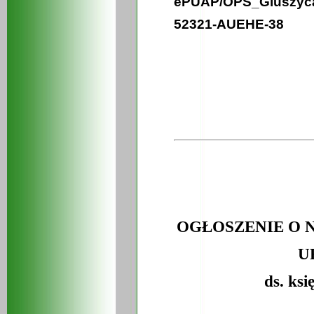
ePUAP/OPS_Gluszyc
52321-AUEHE-38
OGŁOSZENIE O 
U
ds. ks