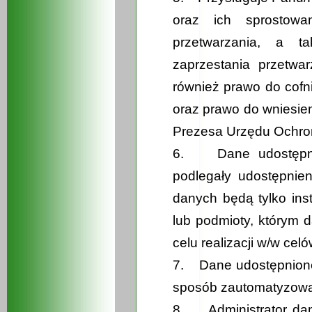
oraz ich sprostowan
przetwarzania, a t
zaprzestania przetwa
również prawo do cof
oraz prawo do wniesien
Prezesa Urzędu Ochr
6. Dane udostępnio
podlegały udostępnie
danych będą tylko in
lub podmioty, którym
celu realizacji w/w celó
7. Dane udostępnione 
sposób zautomatyzowa
8. Administrator da