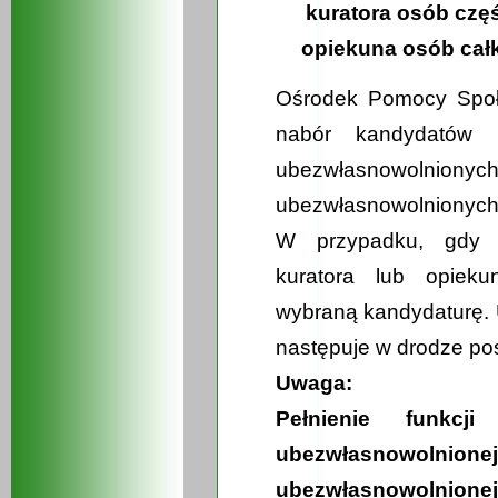
kuratora osób cz
opiekuna osób cał
Ośrodek Pomocy Społe
nabór kandydatów 
ubezwłasnowolniony
ubezwłasnowolnionych
W przypadku, gdy 
kuratora lub opiek
wybraną kandydaturę. 
następuje w drodze po
Uwaga:
Pełnienie funkcj
ubezwłasnowolnionej
ubezwłasnowolnionej 