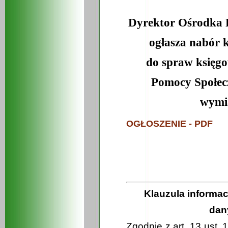
Dyrektor Ośrodka 
ogłasza nabór 
do spraw księg
Pomocy Społec
wymia
OGŁOSZENIE - PDF
Klauzula informa
dan
Zgodnie z art. 13 ust. 