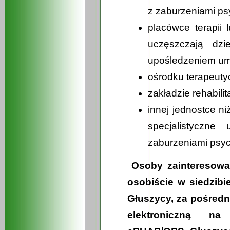
z zaburzeniami ps
placówce terapii 
uczęszczają dzi
upośledzeniem u
ośrodku terapeut
zakładzie rehabilita
innej jednostce n
specjalistyczne
zaburzeniami psyc
Osoby zainteresowan
osobiście w siedzib
Głuszycy, za pośredn
elektroniczną na