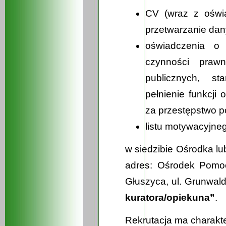
CV (wraz z oświ
przetwarzanie dan
oświadczenia o 
czynności prawn
publicznych, s
pełnienie funkcji 
za przestępstwo p
listu motywacyjne
w siedzibie Ośrodka l
adres: Ośrodek Pomo
Głuszyca, ul. Grunwal
kuratora/opiekuna”
.
Rekrutacja ma charakte