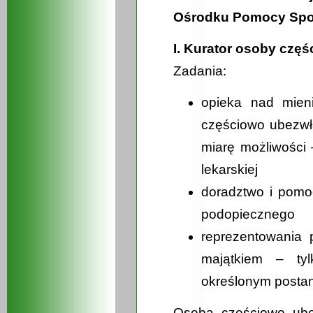
Ośrodku Pomocy Społ
I. Kurator osoby czę
Zadania:
opieka nad mien
częściowo ubezwł
miarę możliwości 
lekarskiej
doradztwo i pomo
podopiecznego
reprezentowania 
majątkiem – ty
określonym posta
Osoba częściowo ube