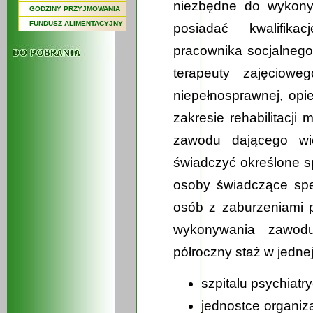
niezbędne do wykony
GODZINY PRZYJMOWANIA
FUNDUSZ ALIMENTACYJNY
posiadać kwalifik
pracownika socjalnego
terapeuty zajęcioweg
niepełnosprawnej, opie
zakresie rehabilitacji 
zawodu dającego wie
świadczyć określone sp
osoby świadczące spec
osób z zaburzeniami p
wykonywania zawod
półroczny staż w jedne
szpitalu psychiatr
jednostce organiz