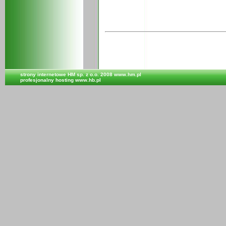
strony internetowe
HM sp. z o.o. 2008 www.hm.pl
profesjonalny hosting
www.hb.pl