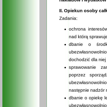
II. Opiekun osoby ca
Zadania:
ochrona interesó
nad którą sprawuj
dbanie o środk
ubezwłasnowolnio
dochodzić dla nie
sprawowanie zar
poprzez sporząd
ubezwłasnowolnio
następnie nadzór 
dbanie o opiekę l
ubezwłasnowolni