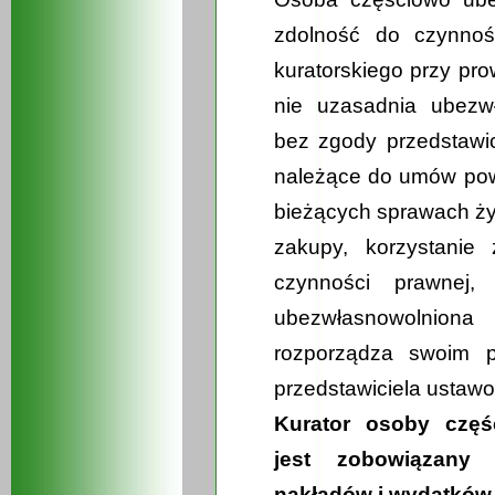
zdolność do czynnoś
kuratorskiego przy pro
nie uzasadnia ubezwł
bez zgody przedstawi
należące do umów pow
bieżących sprawach życ
zakupy, korzystanie
czynności prawnej,
ubezwłasnowolnio
rozporządza swoim p
przedstawiciela ustawo
Kurator osoby częś
jest zobowiązany 
nakładów i wydatków