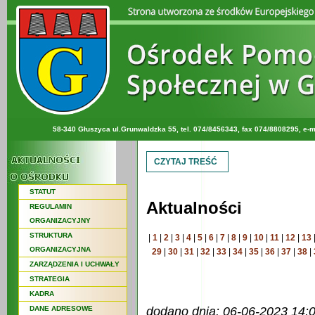
58-340 Głuszyca ul.Grunwaldzka 55, tel. 074/8456343, fax 074/8808295, e-m
CZYTAJ TREŚĆ
STATUT
Aktualności
REGULAMIN
ORGANIZACYJNY
STRUKTURA
|
1
|
2
|
3
|
4
|
5
|
6
|
7
|
8
|
9
|
10
|
11
|
12
|
13
ORGANIZACYJNA
29
|
30
|
31
|
32
|
33
|
34
|
35
|
36
|
37
|
38
|
ZARZĄDZENIA I UCHWAŁY
STRATEGIA
KADRA
DANE ADRESOWE
dodano dnia: 06-06-2023 14: