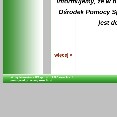
Informujemy, ze w dn
Ośrodek Pomocy Sp
jest d
więcej »
strony internetowe
HM sp. z o.o. 2008 www.hm.pl
profesjonalny hosting
www.hb.pl