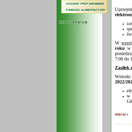
GODZINY PRZYJMOWANIA
Uprzej
FUNDUSZ ALIMENTACYJNY
elektron
za
sp
św
W
wersj
roku
w 
poniedzi
7:00 do 
Zasiłek 
Wnioski 
2022/20
el
w 
Gł
więcej »