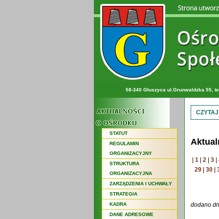
58-340 Głuszyca ul.Grunwaldzka 55, te
CZYTAJ
STATUT
Aktual
REGULAMIN
ORGANIZACYJNY
|
1
|
2
|
3
|
STRUKTURA
29
|
30
|
ORGANIZACYJNA
ZARZĄDZENIA I UCHWAŁY
STRATEGIA
KADRA
dodano dn
DANE ADRESOWE