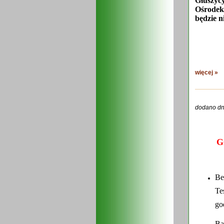
Głuszyc
Ośrodek
będzie n
więcej »
dodano dn
G
Be
Te
go
Ba