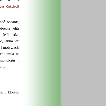
um Onkologii,
ać badanie,
ębie jelita
Jeśli dadzą
e, jakim jest
 i motywacją
nt trafia na
lmonologii i
ną.
e, u którego