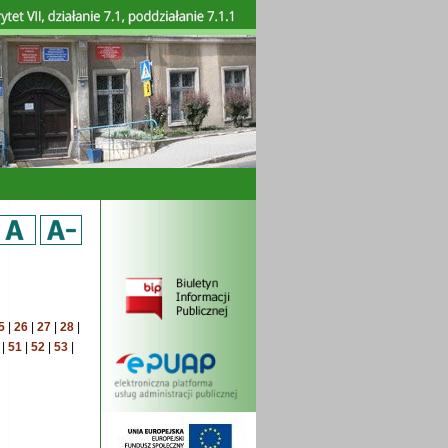
5
|
26
|
27
|
28
|
|
51
|
52
|
53
|