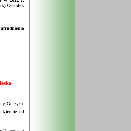
y w 2022 r.
tek) Ośrodek
 utrudnienia
ąska
miny Guszyca.
odziennie od
́cić wraz z