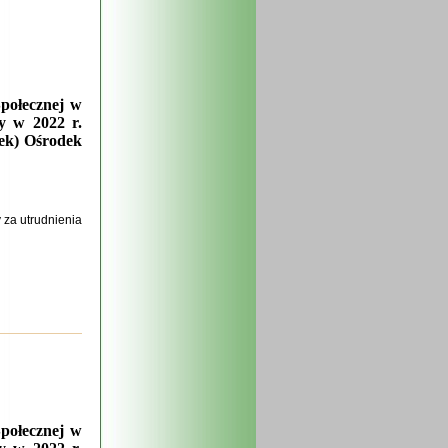
połecznej w
y w 2022 r.
rek) Ośrodek
za utrudnienia
połecznej w