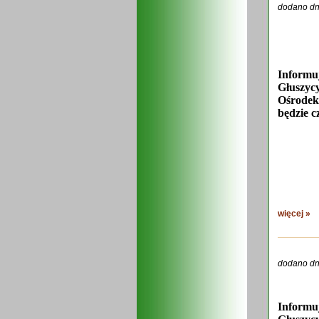
dodano dn
Informu
Głuszyc
Ośrodek
będzie c
więcej »
dodano dn
Informu