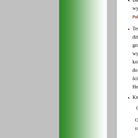
wy
Pul
Te
dz
gr
wy
ko
do
ś
He
Kt
Osoby w
O
r