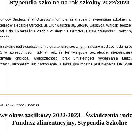
Stypendia szkolne na rok szkolny 2022/2023
omocy Społecznej w Głuszycy informuje, że wnioski o stypendium szkolne na
ierać w siedzibie Ośrodka ul. Grunwaldzka 38, 58-340 Głuszyca. Wnioski będzie
od 1 do 15 września 2022 r.
w siedzibie Ośrodka, Dziale Świadczeń Rodzinn
yjnego.
m szkolne jest świadczeniem o charakterze socjalnym, zależnym od dochodu na o
s), w szczególności gdy w rodzinie tej występuje bezrobocie, niepełnospr
otrwała choroba, wielodzietność, brak umiejętności wypełniania funkcj
zych, alkoholizm lub narkomania, a także gdy rodzina jest niepełna lub wystą
ia: 31-08-2022 13:24:38
wy okres zasiłkowy 2022/2023 - Świadczenia rodz
Fundusz alimentacyjny, Stypendia Szkolne