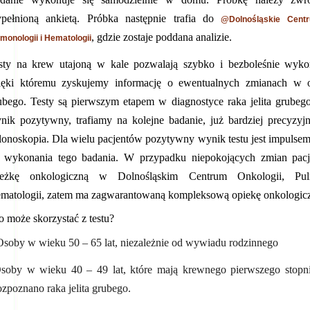
pełnioną ankietą. Próbka następnie trafia do
@Dolnośląskie Centr
, gdzie zostaje poddana analizie.
monologii i Hematologii
sty na krew utajoną w kale pozwalają szybko i bezboleśnie wykon
ięki któremu zyskujemy informację o ewentualnych zmianach w obr
ubego. Testy są pierwszym etapem w diagnostyce raka jelita grubego. 
nik pozytywny, trafiamy na kolejne badanie, już bardziej precyzyjn
lonoskopia. Dla wielu pacjentów pozytywny wynik testu jest impulsem
 wykonania tego badania. W przypadku niepokojących zmian pacje
cieżkę onkologiczną w Dolnośląskim Centrum Onkologii, Pu
matologii, zatem ma zagwarantowaną kompleksową opiekę onkologicz
o może skorzystać z testu?
 wieku 50 – 65 lat, niezależnie od wywiadu rodzinnego
soby w wieku 40 – 49 lat, które mają krewnego pierwszego stopni
ozpoznano raka jelita grubego.