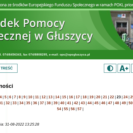
l. 074/8456343, fax 074/8808295, e-mail:
ops@opsgluszyca.pl
 TREŚĆ
ności
4
|
5
|
6
|
7
|
8
|
9
|
10
|
11
|
12
|
13
|
14
|
15
|
16
|
17
|
18
|
19
|
20
|
21
|
22
|
23
|
24
|
2
31
|
32
|
33
|
34
|
35
|
36
|
37
|
38
|
39
|
40
|
41
|
42
|
43
|
44
|
45
|
46
|
47
|
48
|
49
|
50
54
|
55
|
56
|
57
|
ia: 31-08-2022 13:25:28