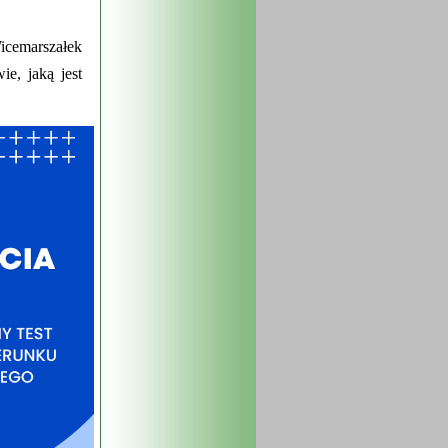
emarszałek
, jaką jest