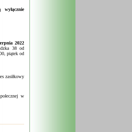
są
wyłącznie
ierpnia 2022
ldzka 38 od
00, piątek od
res zasiłkowy
połecznej w