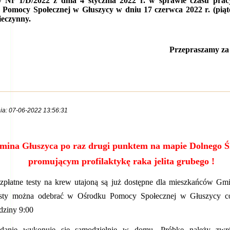
y Nr 1/D/2022 z dnia
4 stycznia 2022 r. w sprawie czasu prac
 Pomocy Społecznej w Głuszycy w dniu 17 czerwca
2022 r. (pią
ieczynny.
Przepraszamy za
ia: 07-06-2022 13:56:31
mina Głuszyca po raz drugi punktem na mapie Dolnego Śl
promującym profilaktykę raka jelita grubego !
zpłatne testy na krew utajoną są już dostępne dla mieszkańców G
sty można odebrać w Ośrodku Pomocy Społecznej w Głuszycy c
dziny 9:00
danie wykonuje się samodzielnie w domu. Próbkę należy zwro