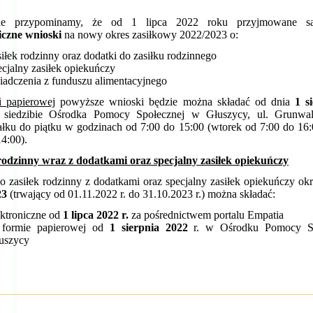
mie przypominamy, że od 1 lipca 2022 roku przyjmowane 
iczne wnioski
na nowy okres zasiłkowy 2022/2023 o:
siłek rodzinny oraz dodatki do zasiłku rodzinnego
ecjalny zasiłek opiekuńczy
iadczenia z funduszu alimentacyjnego
i papierowej
powyższe wnioski będzie można składać od dnia
1 s
siedzibie Ośrodka Pomocy Społecznej w Głuszycy, ul. Grunwa
ałku do piątku w godzinach od 7:00 do 15:00 (wtorek od 7:00 do 16:
14:00).
rodzinny wraz z dodatkami oraz specjalny zasiłek opiekuńczy
o zasiłek rodzinny z dodatkami oraz specjalny zasiłek opiekuńczy ok
23
(trwający od 01.11.2022 r. do 31.10.2023 r.) można składać:
ektroniczne od
1 lipca 2022 r.
za pośrednictwem portalu Empatia
formie papierowej od
1 sierpnia 2022
r. w Ośrodku Pomocy S
uszycy