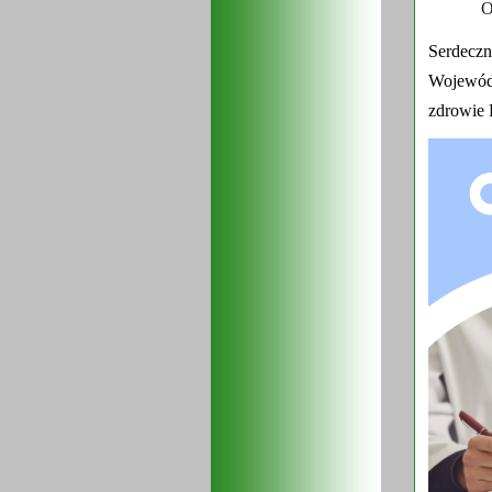
O
Serdec
Wojewódz
zdrowie D