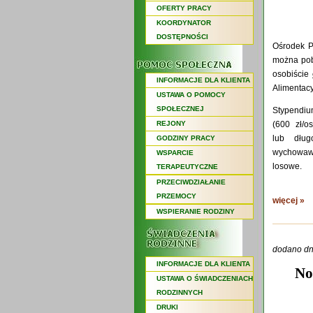
OFERTY PRACY
KOORDYNATOR
DOSTĘPNOŚCI
Ośrodek P
można pob
osobiście
INFORMACJE DLA KLIENTA
Alimentac
USTAWA O POMOCY
SPOŁECZNEJ
Stypendiu
REJONY
(600 zł/o
lub dług
GODZINY PRACY
wychowawc
WSPARCIE
losowe.
TERAPEUTYCZNE
PRZECIWDZIAŁANIE
PRZEMOCY
więcej »
WSPIERANIE RODZINY
dodano dn
INFORMACJE DLA KLIENTA
No
USTAWA O ŚWIADCZENIACH
RODZINNYCH
DRUKI