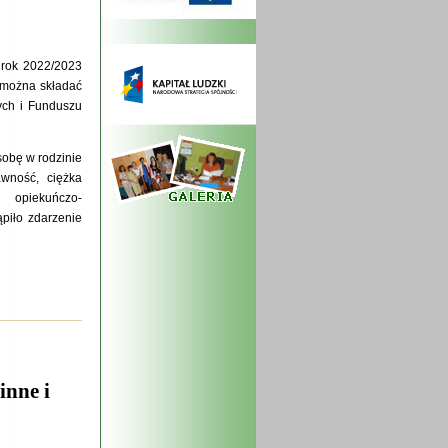
 rok 2022/2023
 można składać
ych i Funduszu
sobę w rodzinie
awność, ciężka
i opiekuńczo-
piło zdarzenie
inne i