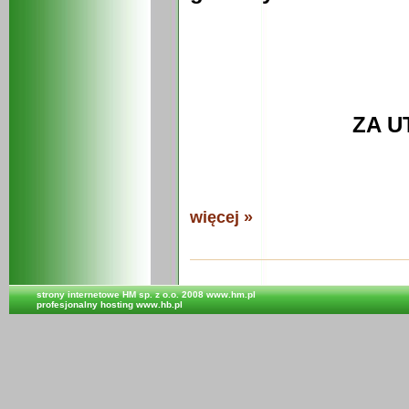
ZA U
więcej »
strony internetowe
HM sp. z o.o. 2008 www.hm.pl
profesjonalny hosting
www.hb.pl