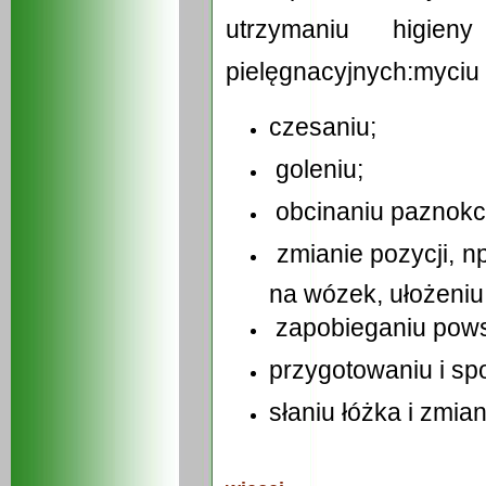
utrzymaniu higien
pielęgnacyjnych:
myciu 
czesaniu;
goleniu;
obcinaniu paznokci
zmianie pozycji, np
na wózek, ułożeniu 
zapobieganiu pows
przygotowaniu i sp
słaniu łóżka i zmian