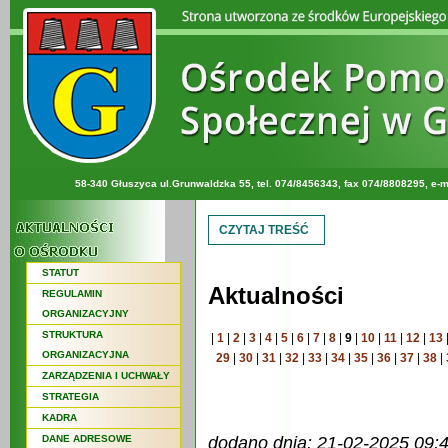
58-340 Głuszyca ul.Grunwaldzka 55, tel. 074/8456343, fax 074/8808295, e-m
CZYTAJ TREŚĆ
STATUT
Aktualności
REGULAMIN
ORGANIZACYJNY
STRUKTURA
|
1
|
2
|
3
|
4
|
5
|
6
|
7
|
8
|
9
|
10
|
11
|
12
|
13
ORGANIZACYJNA
29
|
30
|
31
|
32
|
33
|
34
|
35
|
36
|
37
|
38
|
ZARZĄDZENIA I UCHWAŁY
STRATEGIA
KADRA
DANE ADRESOWE
dodano dnia: 21-02-2025 09: